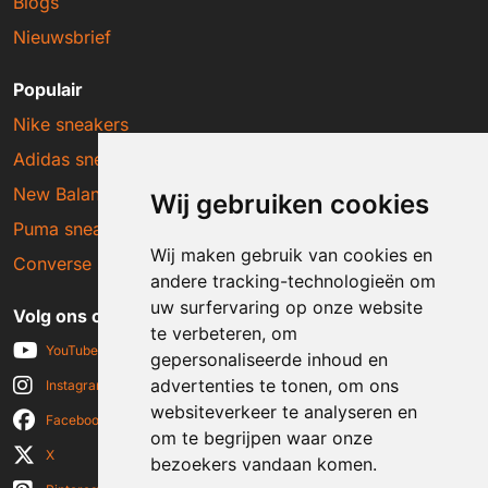
Blogs
Nieuwsbrief
Populair
Nike sneakers
Adidas sneakers
New Balance sneakers
Wij gebruiken cookies
Puma sneakers
Wij maken gebruik van cookies en
Converse sneakers
andere tracking-technologieën om
uw surfervaring op onze website
Volg ons op social media
te verbeteren, om
YouTube
gepersonaliseerde inhoud en
advertenties te tonen, om ons
Instagram
websiteverkeer te analyseren en
Facebook
om te begrijpen waar onze
X
bezoekers vandaan komen.