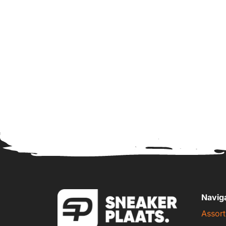
Navig
Assort