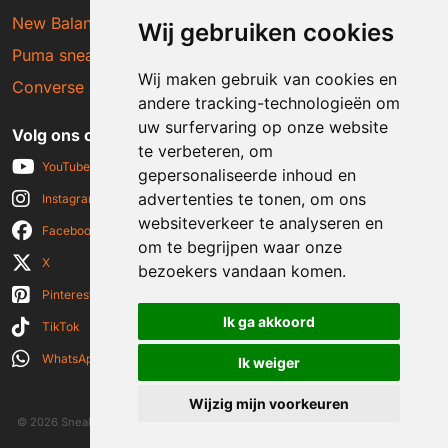
New Balance sneakers
Wij gebruiken cookies
Puma sneakers
Wij maken gebruik van cookies en
Converse sneakers
andere tracking-technologieën om
uw surfervaring op onze website
Volg ons op social media
te verbeteren, om
YouTube
gepersonaliseerde inhoud en
advertenties te tonen, om ons
Instagram
websiteverkeer te analyseren en
Facebook
om te begrijpen waar onze
X
bezoekers vandaan komen.
Pinterest
Ik ga akkoord
TikTok
WhatsApp
Ik weiger
Wijzig mijn voorkeuren
© 2026 Sneakerplaats.nl
|
Algemene voorwaarden
|
Disclaimer
|
Privacy verklaring