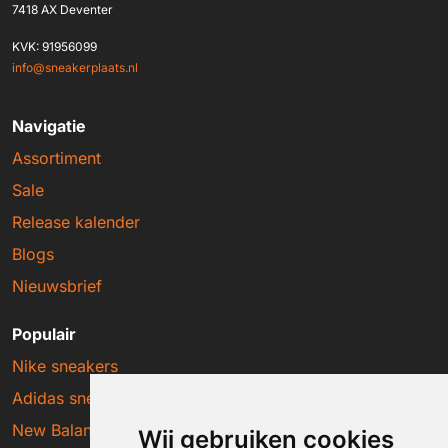
7418 AX Deventer
KVK: 91956099
info@sneakerplaats.nl
Navigatie
Assortiment
Sale
Release kalender
Blogs
Nieuwsbrief
Populair
Nike sneakers
Adidas sneakers
New Balance sneakers
Wij gebruiken cookies