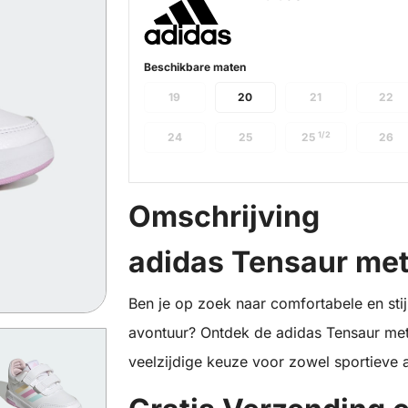
Beschikbare maten
19
20
21
22
1/2
24
25
25
26
Omschrijving
adidas Tensaur met
Ben je op zoek naar comfortabele en sti
avontuur? Ontdek de adidas Tensaur met 
veelzijdige keuze voor zowel sportieve act