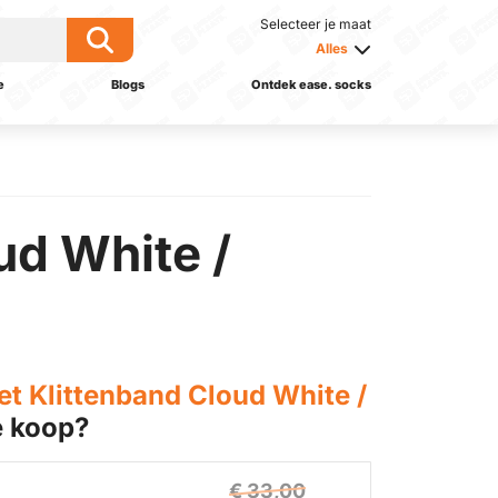
Selecteer je maat
Alles
e
Blogs
Ontdek ease. socks
ud White /
t Klittenband Cloud White /
e koop?
€ 33,00