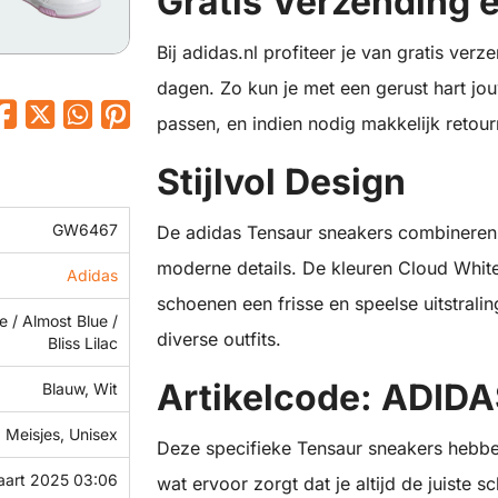
Gratis Verzending 
Bij adidas.nl profiteer je van gratis ver
dagen. Zo kun je met een gerust hart jo
passen, en indien nodig makkelijk retour
Stijlvol Design
GW6467
De adidas Tensaur sneakers combineren 
moderne details. De kleuren Cloud White
Adidas
schoenen een frisse en speelse uitstrali
 / Almost Blue /
diverse outfits.
Bliss Lilac
Artikelcode: ADI
Blauw, Wit
 Meisjes, Unisex
Deze specifieke Tensaur sneakers heb
aart 2025 03:06
wat ervoor zorgt dat je altijd de juiste 