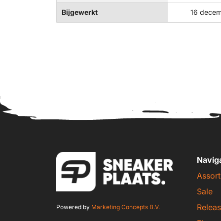
Bijgewerkt
16 decem
Navig
Assort
Sale
Releas
Powered by
Marketing Concepts B.V.