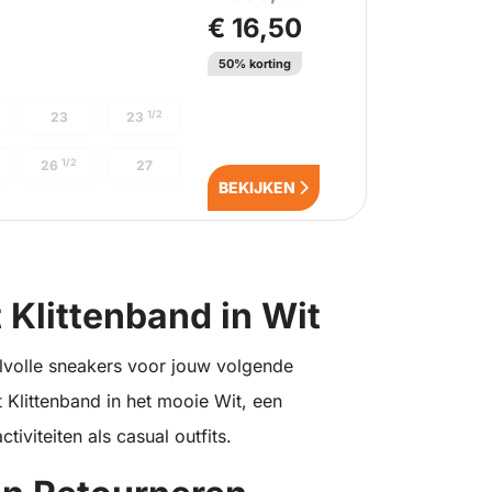
€ 16,50
50% korting
1/2
23
23
1/2
26
27
BEKIJKEN
 Klittenband in Wit
jlvolle sneakers voor jouw volgende
Klittenband in het mooie Wit, een
iviteiten als casual outfits.