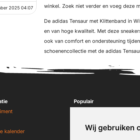
winkel. Zoek niet verder en voeg deze mu
ber 2025 04:07
De adidas Tensaur met Klittenband in Wit
en van hoge kwaliteit. Met deze sneakers l
ook van comfort en ondersteuning tijdens 
schoenencollectie met de adidas Tensaur
atie
Populair
iment
Nike sneakers
Adidas sneakers
Wij gebruiken 
e kalender
New Balance sneakers