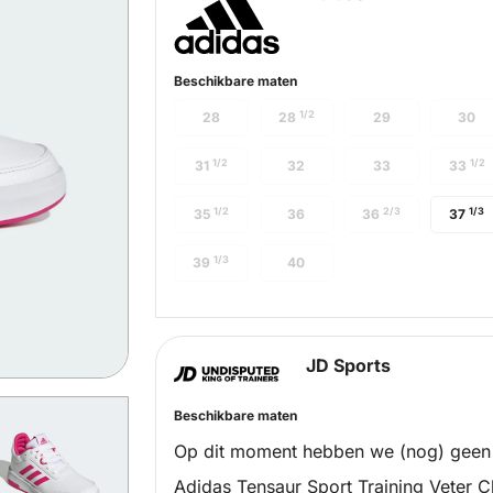
Beschikbare maten
1/2
28
28
29
30
1/2
1/2
31
32
33
33
1/2
2/3
1/3
35
36
36
37
1/3
39
40
JD Sports
Beschikbare maten
Op dit moment hebben we (nog) geen
Adidas Tensaur Sport Training Veter 