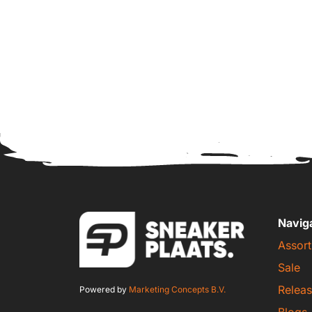
Navig
Assort
Sale
Releas
Powered by
Marketing Concepts B.V.