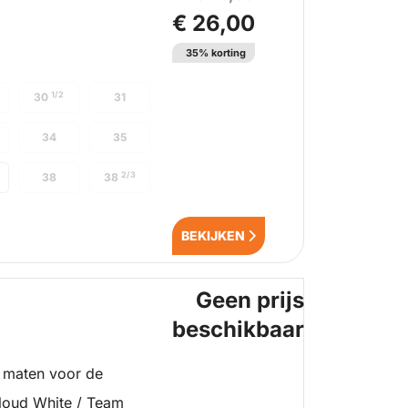
€ 26,00
35% korting
1/2
30
31
34
35
2/3
38
38
BEKIJKEN
Geen prijs
beschikbaar
 maten voor de
Cloud White / Team