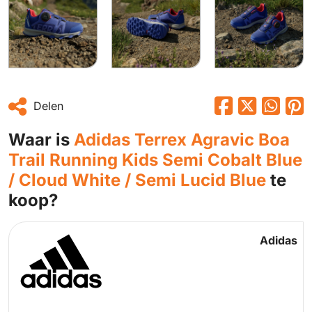
Delen
Waar is
Adidas Terrex Agravic Boa
Trail Running Kids Semi Cobalt Blue
/ Cloud White / Semi Lucid Blue
te
koop?
Adidas