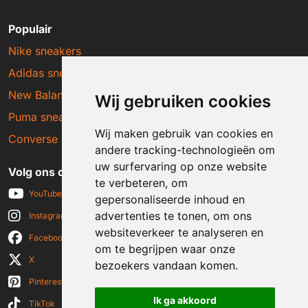
Populair
Nike sneakers
Adidas sneakers
New Balance sneakers
Wij gebruiken cookies
Puma sneakers
Wij maken gebruik van cookies en
Converse sneakers
andere tracking-technologieën om
uw surfervaring op onze website
Volg ons op social media
te verbeteren, om
YouTube
gepersonaliseerde inhoud en
advertenties te tonen, om ons
Instagram
websiteverkeer te analyseren en
Facebook
om te begrijpen waar onze
X
bezoekers vandaan komen.
Pinterest
Ik ga akkoord
TikTok