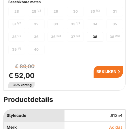
Beschikbare maten
1/2
1/2
28
28
29
30
30
31
1/2
1/2
31
32
33
33
34
35
1/2
2/3
1/3
2/3
35
36
36
37
38
38
1/3
39
40
€ 80,00
BEKIJKEN
€ 52,00
35% korting
Productdetails
Stylecode
JI1354
Merk
Adidas