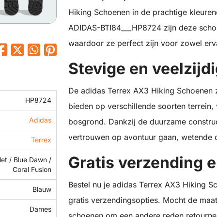
Hiking Schoenen in de prachtige kleuren
ADIDAS-BTI84___HP8724 zijn deze schoe
waardoor ze perfect zijn voor zowel erv
Stevige en veelzij
De adidas Terrex AX3 Hiking Schoenen zij
HP8724
bieden op verschillende soorten terrein
Adidas
bosgrond. Dankzij de duurzame construct
vertrouwen op avontuur gaan, wetende d
Terrex
Gratis verzending 
olet / Blue Dawn /
Coral Fusion
Bestel nu je adidas Terrex AX3 Hiking Sc
Blauw
gratis verzendingsopties. Mocht de maat 
Dames
schoenen om een andere reden retourner