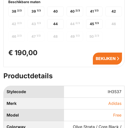
Beschikbare maten
2/3
1/3
2/3
1/3
38
39
40
40
41
42
2/3
1/3
2/3
1/3
42
43
44
44
45
46
2/3
1/3
1/3
2/3
46
47
48
49
50
€ 190,00
BEKIJKEN
Productdetails
Stylecode
IH3537
Merk
Adidas
Model
Free
Colorway
Olive Strata / Core Black /