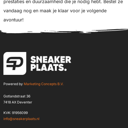
prestaties en duurzaamheid die je nodig hebt. Bestel ze
vandaag nog en maak je klaar voor je volgende
avontuur!
Powered by
Marketing Concepts B.V.
Gotlandstraat 36
7418 AX Deventer
KVK: 91956099
info@sneakerplaats.nl