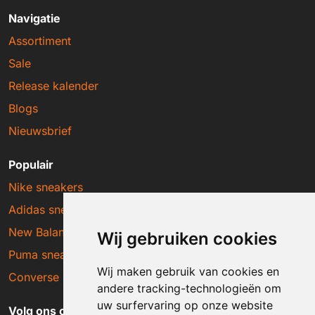
Navigatie
Assortiment
Sale
Release kalender
Blogs
Nieuwsbrief
Populair
Nike sneakers
Adidas sneakers
New Balance sneakers
Wij gebruiken cookies
Puma sneakers
Wij maken gebruik van cookies en
Converse sneakers
andere tracking-technologieën om
uw surfervaring op onze website
Volg ons op social media