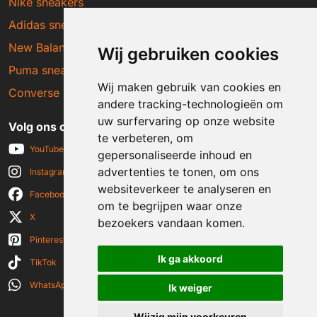
Nike sneakers
Adidas sneakers
New Balance sneakers
Wij gebruiken cookies
Puma sneakers
Wij maken gebruik van cookies en
Converse sneakers
andere tracking-technologieën om
uw surfervaring op onze website
Volg ons op social media
te verbeteren, om
YouTube
gepersonaliseerde inhoud en
advertenties te tonen, om ons
Instagram
websiteverkeer te analyseren en
Facebook
om te begrijpen waar onze
X
bezoekers vandaan komen.
Pinterest
Ik ga akkoord
TikTok
WhatsApp
Ik weiger
Wijzig mijn voorkeuren