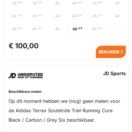
2/3
1/3
2/3
1/3
38
39
40
40
41
42
2/3
1/3
2/3
1/3
42
43
44
44
45
46
2/3
1/3
1/3
2/3
46
47
48
49
50
€ 100,00
BEKIJKEN
JD Sports
Beschikbare maten
Op dit moment hebben we (nog) geen maten voor
de Adidas Terrex Soulstride Trail Running Core
Black / Carbon / Grey Six beschikbaar.