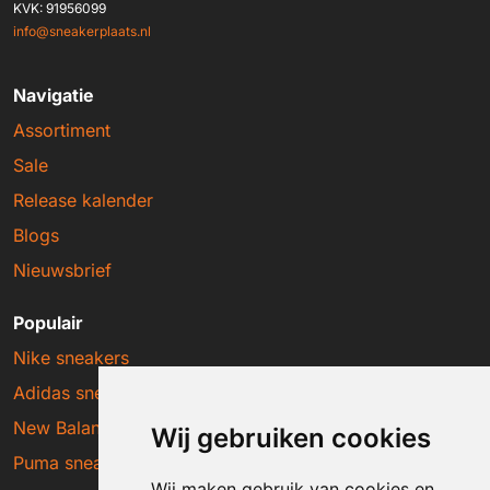
KVK: 91956099
info@sneakerplaats.nl
Navigatie
Assortiment
Sale
Release kalender
Blogs
Nieuwsbrief
Populair
Nike sneakers
Adidas sneakers
New Balance sneakers
Wij gebruiken cookies
Puma sneakers
Wij maken gebruik van cookies en