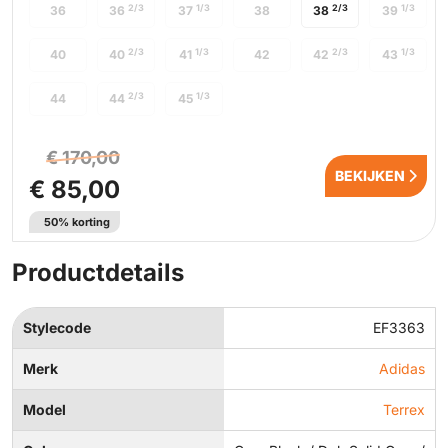
2/3
1/3
2/3
1/3
36
36
37
38
38
39
2/3
1/3
2/3
1/3
40
40
41
42
42
43
2/3
1/3
44
44
45
€ 170,00
BEKIJKEN
€ 85,00
50% korting
Productdetails
Stylecode
EF3363
Merk
Adidas
Model
Terrex