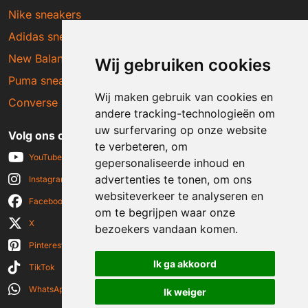
Nike sneakers
Adidas sneakers
New Balance sneakers
Wij gebruiken cookies
Puma sneakers
Wij maken gebruik van cookies en
Converse sneakers
andere tracking-technologieën om
uw surfervaring op onze website
Volg ons op social media
te verbeteren, om
YouTube
gepersonaliseerde inhoud en
advertenties te tonen, om ons
Instagram
websiteverkeer te analyseren en
Facebook
om te begrijpen waar onze
X
bezoekers vandaan komen.
Pinterest
Ik ga akkoord
TikTok
WhatsApp
Ik weiger