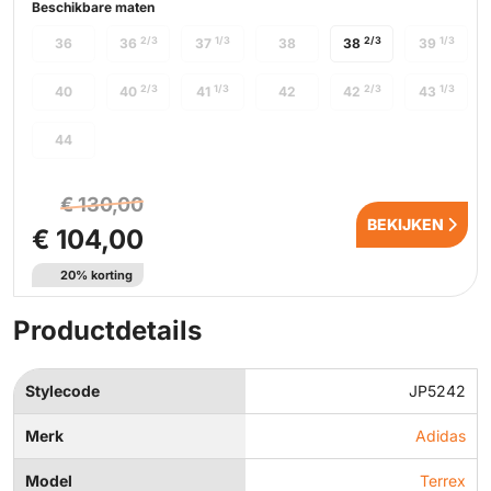
Beschikbare maten
2/3
1/3
2/3
1/3
36
36
37
38
38
39
2/3
1/3
2/3
1/3
40
40
41
42
42
43
44
€ 130,00
BEKIJKEN
€ 104,00
20% korting
Productdetails
Stylecode
JP5242
Merk
Adidas
Model
Terrex