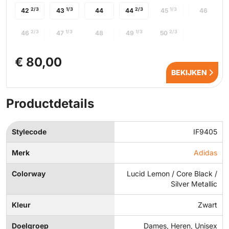
2/3
1/3
2/3
1/3
42
43
44
44
45
46
2/3
1/3
1/3
2/3
46
47
48
49
50
€ 80,00
BEKIJKEN
Productdetails
Stylecode
IF9405
Merk
Adidas
Colorway
Lucid Lemon / Core Black /
Silver Metallic
Kleur
Zwart
Doelgroep
Dames, Heren, Unisex