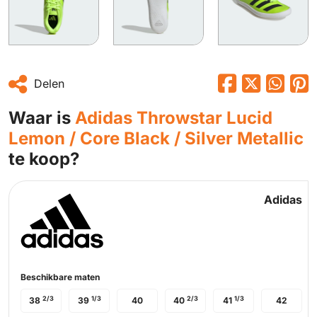
Delen
Waar is
Adidas Throwstar Lucid
Lemon / Core Black / Silver Metallic
te koop?
Adidas
Beschikbare maten
2/3
1/3
2/3
1/3
38
39
40
40
41
42