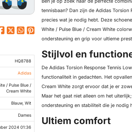
Ben je op zoek naar de perfecte combina
tennisbaan? Dan zijn de Adidas Torsion
precies wat je nodig hebt. Deze schoenen 
White / Pulse Blue / Cream White colorw
ondersteuning en grip voor ultieme pres
Stijlvol en function
HQ8788
De Adidas Torsion Response Tennis Low 
Adidas
functionaliteit in gedachten. Het opvalle
te / Pulse Blue /
Cream White zorgt ervoor dat je er zowel
Cream White
Maar het gaat niet alleen om het uiterli
Blauw, Wit
ondersteuning en stabiliteit die je nodig
Dames
Ultiem comfort
mber 2024 01:36