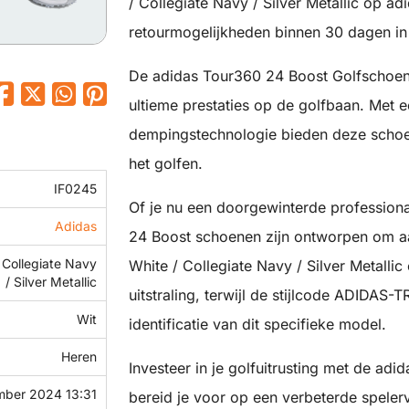
/ Collegiate Navy / Silver Metallic op ad
retourmogelijkheden binnen 30 dagen in d
De adidas Tour360 24 Boost Golfschoenen
ultieme prestaties op de golfbaan. Met
dempingstechnologie bieden deze schoene
het golfen.
IF0245
Of je nu een doorgewinterde professiona
Adidas
24 Boost schoenen zijn ontworpen om aa
 Collegiate Navy
White / Collegiate Navy / Silver Metalli
/ Silver Metallic
uitstraling, terwijl de stijlcode ADIDAS
Wit
identificatie van dit specifieke model.
Heren
Investeer in je golfuitrusting met de a
mber 2024 13:31
bereid je voor op een verbeterde speler