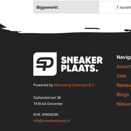
Bijgewerkt
7 nove
Navig
Assort
Sale
Releas
Powered by
Marketing Concepts B.V.
Blogs
Gotlandstraat 36
Nieuw
7418 AX Deventer
KVK: 91956099
info@sneakerplaats.nl