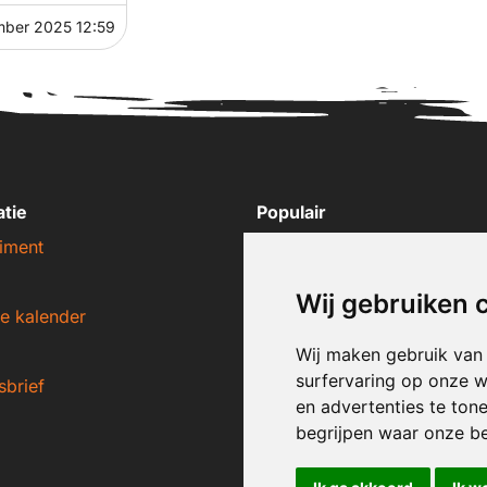
mber 2025 12:59
atie
Populair
iment
Nike sneakers
Adidas sneakers
Wij gebruiken 
e kalender
New Balance sneakers
Puma sneakers
Wij maken gebruik van
surfervaring op onze w
sbrief
Converse sneakers
en advertenties te ton
begrijpen waar onze b