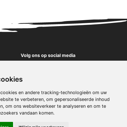
Volg ons op social media
YouTube
Instagram
cookies
Facebook
X
 cookies en andere tracking-technologieën om uw
ebsite te verbeteren, om gepersonaliseerde inhoud
Pinterest
en, om ons websiteverkeer te analyseren en om te
TikTok
ezoekers vandaan komen.
WhatsApp