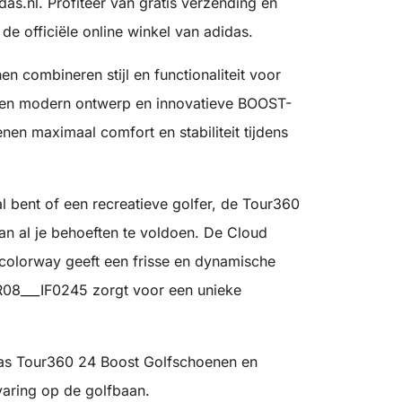
idas.nl. Profiteer van gratis verzending en
e officiële online winkel van adidas.
 combineren stijl en functionaliteit voor
 een modern ontwerp en innovatieve BOOST-
n maximaal comfort en stabiliteit tijdens
l bent of een recreatieve golfer, de Tour360
n al je behoeften te voldoen. De Cloud
c colorway geeft een frisse en dynamische
-TR08___IF0245 zorgt voor een unieke
didas Tour360 24 Boost Golfschoenen en
varing op de golfbaan.