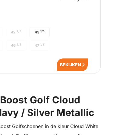
2/3
1/3
42
43
2/3
1/3
46
47
BEKIJKEN
Boost Golf Cloud
avy / Silver Metallic
oost Golfschoenen in de kleur Cloud White