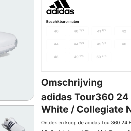
Beschikbare maten
2/3
1/3
40
40
41
42
2/3
1/3
44
44
45
46
1/3
2/3
48
49
50
Omschrijving
adidas Tour360 24 
White / Collegiate N
Ontdek en koop de adidas Tour360 24 B