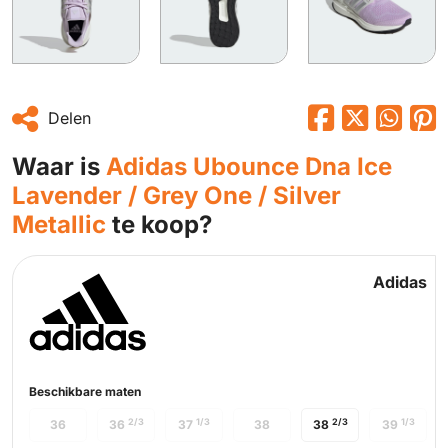
Delen
Waar is
Adidas Ubounce Dna Ice
Lavender / Grey One / Silver
Metallic
te koop?
Adidas
Beschikbare maten
2/3
1/3
2/3
1/3
36
36
37
38
38
39