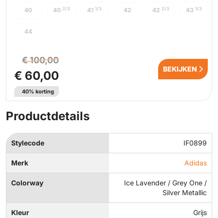
2/3
1/3
2/3
1/3
40
40
41
42
42
43
44
€ 100,00
BEKIJKEN
€ 60,00
40% korting
Productdetails
Stylecode
IF0899
Merk
Adidas
Colorway
Ice Lavender / Grey One /
Silver Metallic
Kleur
Grijs