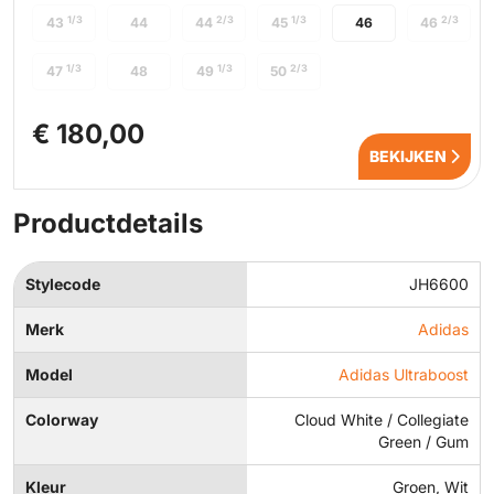
1/3
2/3
1/3
2/3
43
44
44
45
46
46
1/3
1/3
2/3
47
48
49
50
€ 180,00
BEKIJKEN
Productdetails
Stylecode
JH6600
Merk
Adidas
Model
Adidas Ultraboost
Colorway
Cloud White / Collegiate
Green / Gum
Kleur
Groen, Wit