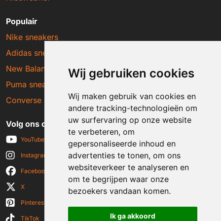
Populair
Nike sneakers
Adidas sneakers
New Balance sneakers
Wij gebruiken cookies
Puma sneakers
Wij maken gebruik van cookies en
Converse sneakers
andere tracking-technologieën om
uw surfervaring op onze website
Volg ons op social media
te verbeteren, om
YouTube
gepersonaliseerde inhoud en
advertenties te tonen, om ons
Instagram
websiteverkeer te analyseren en
Facebook
om te begrijpen waar onze
X
bezoekers vandaan komen.
Pinterest
Ik ga akkoord
TikTok