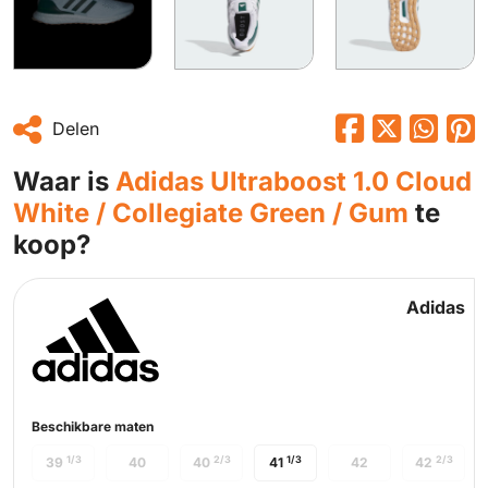
Delen
Waar is
Adidas Ultraboost 1.0 Cloud
White / Collegiate Green / Gum
te
koop?
Adidas
Beschikbare maten
1/3
2/3
1/3
2/3
39
40
40
41
42
42