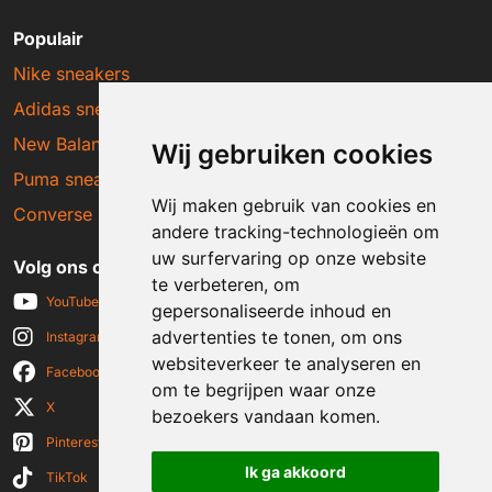
Populair
Nike sneakers
Adidas sneakers
New Balance sneakers
Wij gebruiken cookies
Puma sneakers
Wij maken gebruik van cookies en
Converse sneakers
andere tracking-technologieën om
uw surfervaring op onze website
Volg ons op social media
te verbeteren, om
YouTube
gepersonaliseerde inhoud en
advertenties te tonen, om ons
Instagram
websiteverkeer te analyseren en
Facebook
om te begrijpen waar onze
X
bezoekers vandaan komen.
Pinterest
Ik ga akkoord
TikTok