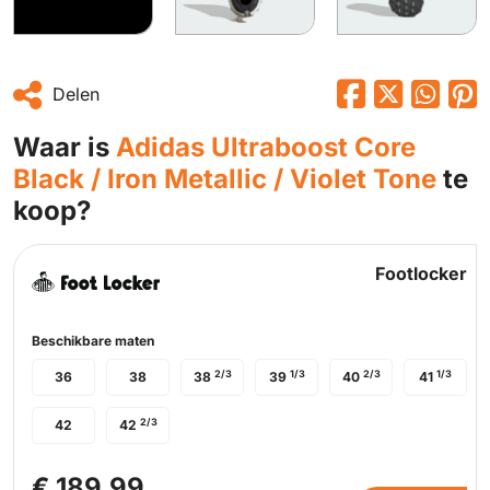
Delen
Waar is
Adidas Ultraboost Core
Black / Iron Metallic / Violet Tone
te
koop?
Footlocker
Beschikbare maten
2/3
1/3
2/3
1/3
36
38
38
39
40
41
2/3
42
42
€ 189,99