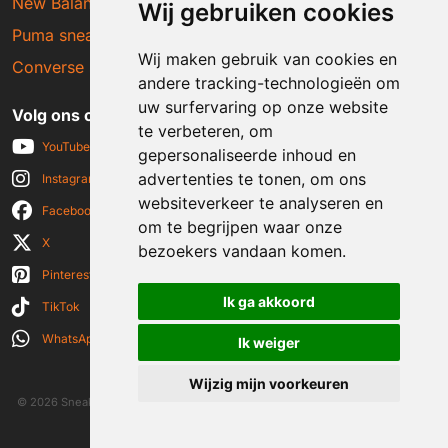
New Balance sneakers
Wij gebruiken cookies
Puma sneakers
Wij maken gebruik van cookies en
Converse sneakers
andere tracking-technologieën om
uw surfervaring op onze website
Volg ons op social media
te verbeteren, om
YouTube
gepersonaliseerde inhoud en
advertenties te tonen, om ons
Instagram
websiteverkeer te analyseren en
Facebook
om te begrijpen waar onze
X
bezoekers vandaan komen.
Pinterest
Ik ga akkoord
TikTok
WhatsApp
Ik weiger
Wijzig mijn voorkeuren
© 2026 Sneakerplaats.nl
|
Algemene voorwaarden
|
Disclaimer
|
Privacy verklaring