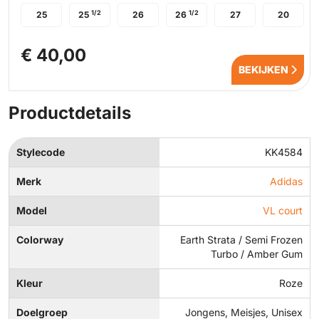
1/2
1/2
25
25
26
26
27
20
€ 40,00
BEKIJKEN
Productdetails
Stylecode
KK4584
Merk
Adidas
Model
VL court
Colorway
Earth Strata / Semi Frozen
Turbo / Amber Gum
Kleur
Roze
Doelgroep
Jongens, Meisjes, Unisex