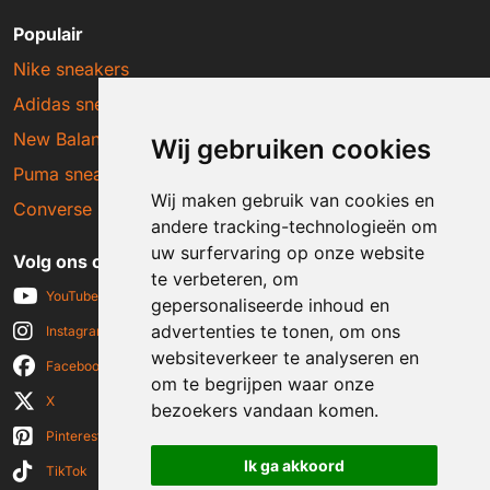
Populair
Nike sneakers
Adidas sneakers
New Balance sneakers
Wij gebruiken cookies
Puma sneakers
Wij maken gebruik van cookies en
Converse sneakers
andere tracking-technologieën om
uw surfervaring op onze website
Volg ons op social media
te verbeteren, om
YouTube
gepersonaliseerde inhoud en
advertenties te tonen, om ons
Instagram
websiteverkeer te analyseren en
Facebook
om te begrijpen waar onze
X
bezoekers vandaan komen.
Pinterest
Ik ga akkoord
TikTok