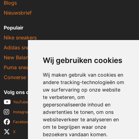
Blogs
Nieuwsbrief
Populair
Nike sneakers
Adidas sneakers
New Balance sneakers
Wij gebruiken cookies
Puma sneakers
Wij maken gebruik van cookies en
Converse sneakers
andere tracking-technologieën om
uw surfervaring op onze website
Volg ons op social media
te verbeteren, om
YouTube
gepersonaliseerde inhoud en
advertenties te tonen, om ons
Instagram
websiteverkeer te analyseren en
Facebook
om te begrijpen waar onze
X
bezoekers vandaan komen.