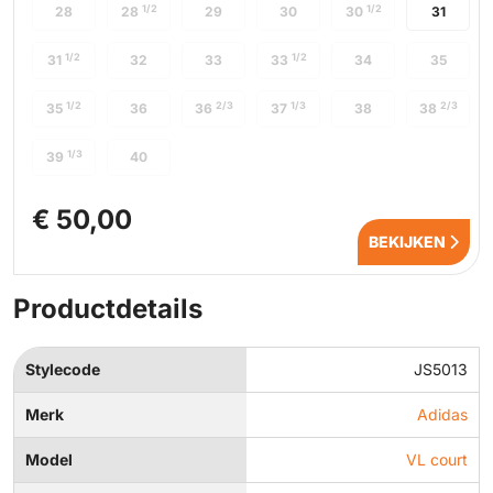
1/2
1/2
28
28
29
30
30
31
1/2
1/2
31
32
33
33
34
35
1/2
2/3
1/3
2/3
35
36
36
37
38
38
1/3
39
40
€ 50,00
BEKIJKEN
Productdetails
Stylecode
JS5013
Merk
Adidas
Model
VL court