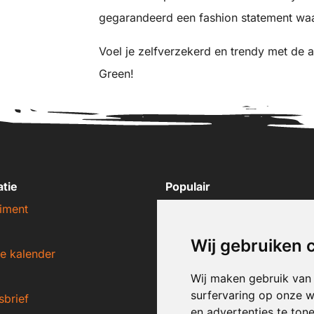
gegarandeerd een fashion statement waa
Voel je zelfverzekerd en trendy met de 
Green!
atie
Populair
iment
Nike sneakers
Adidas sneakers
Wij gebruiken 
e kalender
New Balance sneakers
Puma sneakers
Wij maken gebruik van
surfervaring op onze w
sbrief
Converse sneakers
en advertenties te ton