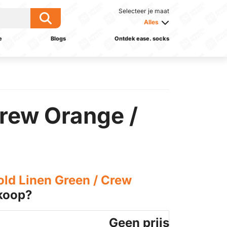
Selecteer je maat
Alles
e
Blogs
Ontdek ease. socks
Crew Orange /
old Linen Green / Crew
koop?
Geen prijs