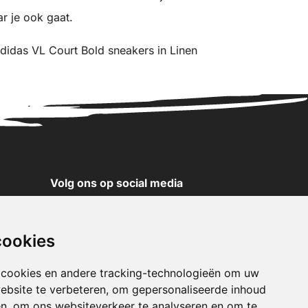
r je ook gaat.
adidas VL Court Bold sneakers in Linen
Volg ons op social media
YouTube
Instagram
cookies
Facebook
X
 cookies en andere tracking-technologieën om uw
ebsite te verbeteren, om gepersonaliseerde inhoud
Pinterest
en, om ons websiteverkeer te analyseren en om te