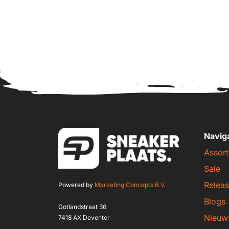
Navig
Assort
Sale
Releas
Powered by
Marketing Concepts B.V.
Blogs
Gotlandstraat 36
Nieuw
7418 AX Deventer