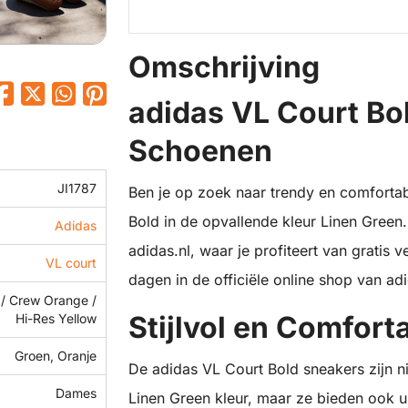
Omschrijving
adidas VL Court Bo
Schoenen
JI1787
Ben je op zoek naar trendy en comforta
Bold in de opvallende kleur Linen Green.
Adidas
adidas.nl, waar je profiteert van gratis
VL court
dagen in de officiële online shop van ad
 / Crew Orange /
Stijlvol en Comfort
Hi-Res Yellow
Groen, Oranje
De adidas VL Court Bold sneakers zijn nie
Dames
Linen Green kleur, maar ze bieden ook ul