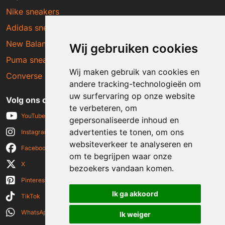
Nike sneakers
Adidas sneakers
New Balance sneakers
Wij gebruiken cookies
Puma sneakers
Wij maken gebruik van cookies en
Converse sneakers
andere tracking-technologieën om
uw surfervaring op onze website
Volg ons op social media
te verbeteren, om
YouTube
gepersonaliseerde inhoud en
advertenties te tonen, om ons
Instagram
websiteverkeer te analyseren en
Facebook
om te begrijpen waar onze
X
bezoekers vandaan komen.
Pinterest
Ik ga akkoord
TikTok
WhatsApp
Ik weiger