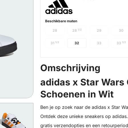
Beschikbare maten
1/2
28
28
29
30
1/2
1/2
31
32
33
33
Omschrijving
adidas x Star Wars
Schoenen in Wit
Ben je op zoek naar de adidas x Star Wa
Ontdek deze unieke sneakers op adidas.n
gratis verzendopties en een retourperiod