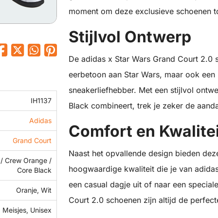
moment om deze exclusieve schoenen toe
Stijlvol Ontwerp
De adidas x Star Wars Grand Court 2.0 sc
eerbetoon aan Star Wars, maar ook een
sneakerliefhebber. Met een stijlvol ont
IH1137
Black combineert, trek je zeker de aand
Adidas
Comfort en Kwalitei
Grand Court
Naast het opvallende design bieden dez
 / Crew Orange /
hoogwaardige kwaliteit die je van adida
Core Black
een casual dagje uit of naar een specia
Oranje, Wit
Court 2.0 schoenen zijn altijd de perfec
 Meisjes, Unisex