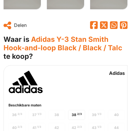
Delen
Waar is
Adidas Y-3 Stan Smith
Hook-and-loop Black / Black / Talc
te koop?
Adidas
Beschikbare maten
2/3
1/3
2/3
1/3
36
37
38
38
39
40
2/3
1/3
2/3
1/3
40
41
42
42
43
44