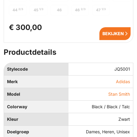
2/3
1/3
2/3
1/3
44
45
46
46
47
€ 300,00
BEKIJKEN
Productdetails
Stylecode
JQ5001
Merk
Adidas
Model
Stan Smith
Colorway
Black / Black / Talc
Kleur
Zwart
Doelgroep
Dames, Heren, Unisex