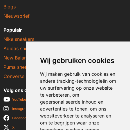
Blogs
Nieuwsbrief
Populair
Nike sneakers
Adidas sneakers
New Balance sneakers
Wij gebruiken cookies
Puma sneakers
Wij maken gebruik van cookies en
Converse sneakers
andere tracking-technologieën om
uw surfervaring op onze website
Volg ons op social media
te verbeteren, om
YouTube
gepersonaliseerde inhoud en
advertenties te tonen, om ons
Instagram
websiteverkeer te analyseren en
Facebook
om te begrijpen waar onze
X
bezoekers vandaan komen.