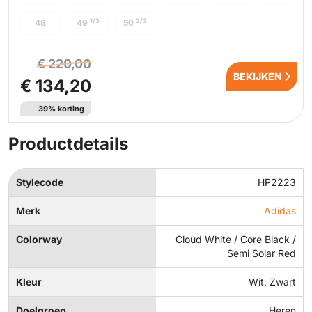
1/3
2/3
48
49
50
€ 220,00
BEKIJKEN
€ 134,20
39% korting
Productdetails
Stylecode
HP2223
Merk
Adidas
Colorway
Cloud White / Core Black /
Semi Solar Red
Kleur
Wit, Zwart
Doelgroep
Heren