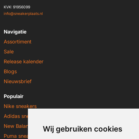
KVK: 91956099
info@sneakerplaats.nl
Navigatie
Assortiment
Sale
Release kalender
Blogs
Nieuwsbrief
Populair
Nike sneakers
Adidas sneakers
New Balance sneakers
Wij gebruiken cookies
Puma sneakers