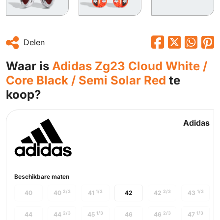
Delen
Waar is
Adidas Zg23 Cloud White /
Core Black / Semi Solar Red
te
koop?
Adidas
Beschikbare maten
2/3
1/3
2/3
1/3
40
40
41
42
42
43
2/3
1/3
2/3
1/3
44
44
45
46
46
47