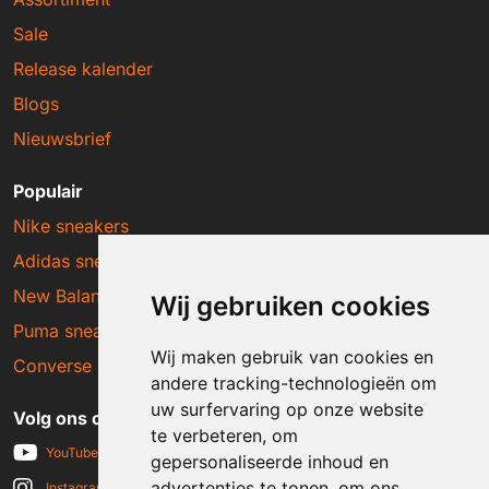
Sale
Release kalender
Blogs
Nieuwsbrief
Populair
Nike sneakers
Adidas sneakers
New Balance sneakers
Wij gebruiken cookies
Puma sneakers
Wij maken gebruik van cookies en
Converse sneakers
andere tracking-technologieën om
uw surfervaring op onze website
Volg ons op social media
te verbeteren, om
YouTube
gepersonaliseerde inhoud en
advertenties te tonen, om ons
Instagram