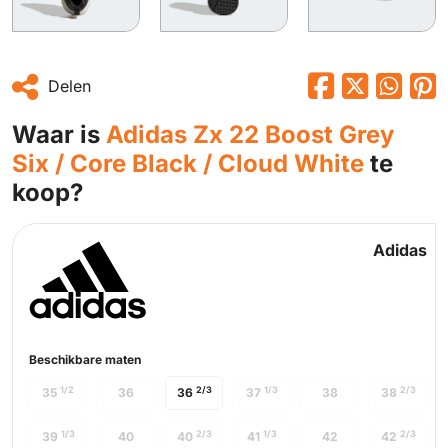
Delen
Waar is
Adidas Zx 22 Boost Grey
Six / Core Black / Cloud White
te
koop?
Adidas
Beschikbare maten
1/2
2/3
1/3
2/3
35
36
36
37
38
38
1/3
2/3
1/3
2/3
39
40
40
41
42
42