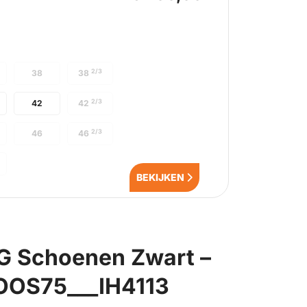
2/3
38
38
2/3
42
42
2/3
46
46
BEKIJKEN
G Schoenen Zwart –
-OOS75___IH4113