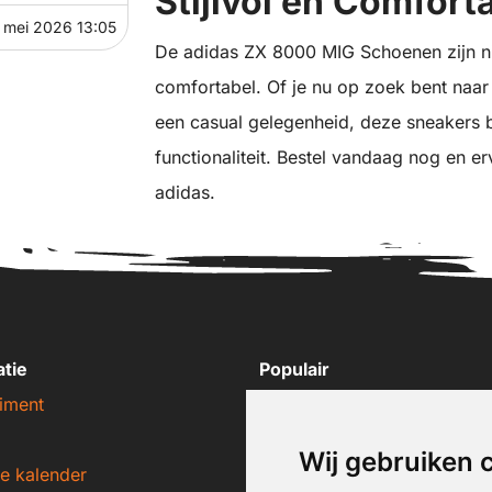
Stijlvol en Comfort
 mei 2026 13:05
De adidas ZX 8000 MIG Schoenen zijn niet
comfortabel. Of je nu op zoek bent naar
een casual gelegenheid, deze sneakers b
functionaliteit. Bestel vandaag nog en er
adidas.
atie
Populair
iment
Nike sneakers
Adidas sneakers
Wij gebruiken 
e kalender
New Balance sneakers