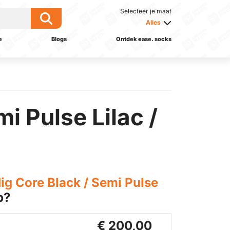
Selecteer je maat
Alles
e
Blogs
Ontdek ease. socks
i Pulse Lilac /
g Core Black / Semi Pulse
p?
€ 200,00