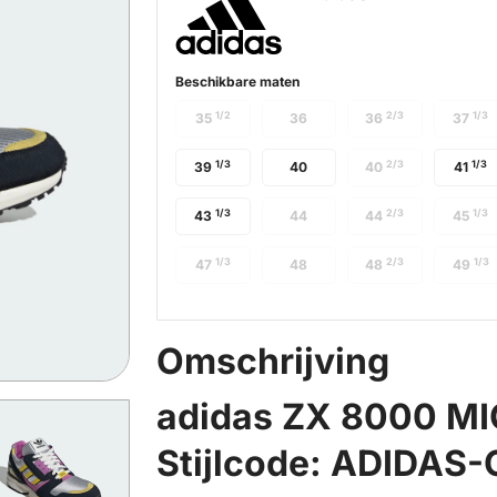
Beschikbare maten
1/2
2/3
1/3
35
36
36
37
1/3
2/3
1/3
39
40
40
41
1/3
2/3
1/3
43
44
44
45
1/3
2/3
1/3
47
48
48
49
Omschrijving
adidas ZX 8000 MI
Stijlcode: ADIDAS