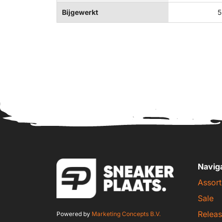
Bijgewerkt
5
Navig
Assort
Sale
Releas
Powered by
Marketing Concepts B.V.