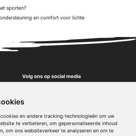
et sporten?
ndersteuning en comfort voor lichte
Volg ons op social media
YouTube
Instagram
cookies
Facebook
X
 cookies en andere tracking-technologieën om uw
ebsite te verbeteren, om gepersonaliseerde inhoud
Pinterest
en, om ons websiteverkeer te analyseren en om te
TikTok