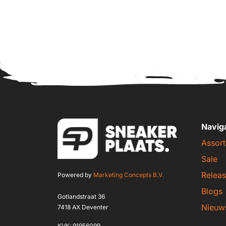
Navig
Assort
Sale
Releas
Powered by
Marketing Concepts B.V.
Blogs
Gotlandstraat 36
Nieuw
7418 AX Deventer
KVK: 91956099