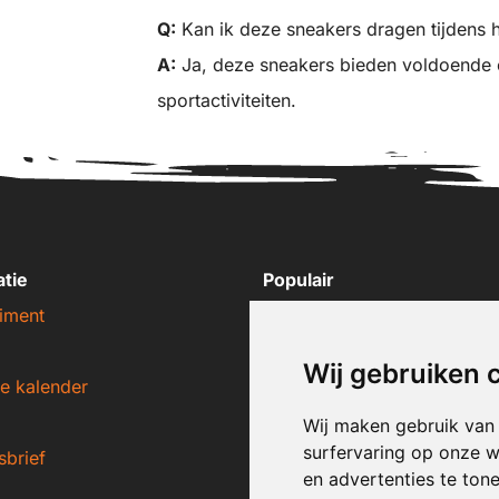
Q:
Kan ik deze sneakers dragen tijdens h
A:
Ja, deze sneakers bieden voldoende o
sportactiviteiten.
atie
Populair
iment
Nike sneakers
Adidas sneakers
Wij gebruiken 
e kalender
New Balance sneakers
Puma sneakers
Wij maken gebruik van
surfervaring op onze w
sbrief
Converse sneakers
en advertenties te ton