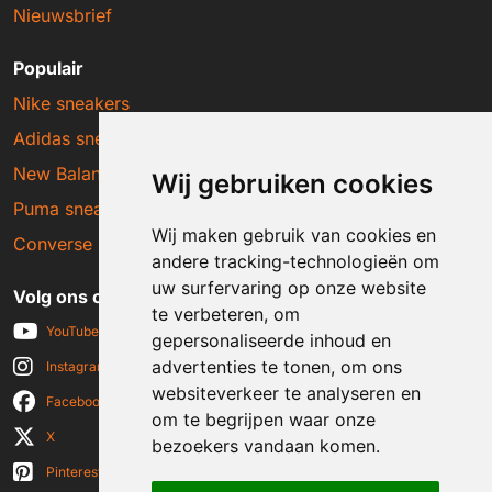
Nieuwsbrief
Populair
Nike sneakers
Adidas sneakers
New Balance sneakers
Wij gebruiken cookies
Puma sneakers
Wij maken gebruik van cookies en
Converse sneakers
andere tracking-technologieën om
uw surfervaring op onze website
Volg ons op social media
te verbeteren, om
YouTube
gepersonaliseerde inhoud en
advertenties te tonen, om ons
Instagram
websiteverkeer te analyseren en
Facebook
om te begrijpen waar onze
X
bezoekers vandaan komen.
Pinterest