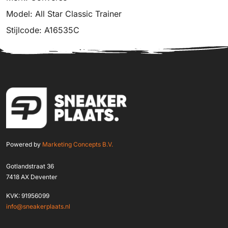
Model: All Star Classic Trainer
Stijlcode: A16535C
Powered by
Marketing Concepts B.V.
Gotlandstraat 36
7418 AX Deventer
KVK: 91956099
info@sneakerplaats.nl