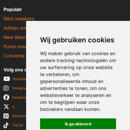
Populair
Nike sneakers
Adidas sneakers
New Balance sneakers
Wij gebruiken cookies
Puma sneakers
Wij maken gebruik van cookies en
Converse sneakers
andere tracking-technologieën om
uw surfervaring op onze website
Volg ons op social media
te verbeteren, om
YouTube
gepersonaliseerde inhoud en
advertenties te tonen, om ons
Instagram
websiteverkeer te analyseren en
Facebook
om te begrijpen waar onze
X
bezoekers vandaan komen.
Pinterest
Ik ga akkoord
TikTok