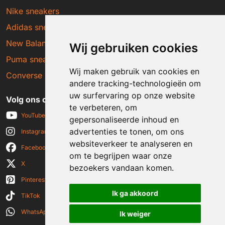
Nike sneakers
Adidas sneakers
New Balance sneakers
Wij gebruiken cookies
Puma sneakers
Wij maken gebruik van cookies en
Converse sneakers
andere tracking-technologieën om
uw surfervaring op onze website
Volg ons op social media
te verbeteren, om
YouTube
gepersonaliseerde inhoud en
advertenties te tonen, om ons
Instagram
websiteverkeer te analyseren en
Facebook
om te begrijpen waar onze
X
bezoekers vandaan komen.
Pinterest
Ik ga akkoord
TikTok
WhatsApp
Ik weiger