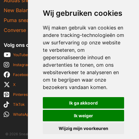
Adidas sneakers
New Balance sneakers
Wij gebruiken cookies
Puma sneakers
Wij maken gebruik van cookies en
Converse sneakers
andere tracking-technologieën om
uw surfervaring op onze website
Volg ons op social media
te verbeteren, om
YouTube
gepersonaliseerde inhoud en
advertenties te tonen, om ons
Instagram
websiteverkeer te analyseren en
Facebook
om te begrijpen waar onze
X
bezoekers vandaan komen.
Pinterest
Ik ga akkoord
TikTok
WhatsApp
Ik weiger
Wijzig mijn voorkeuren
© 2026 Sneakerplaats.nl
|
Algemene voorwaarden
|
Disclaimer
|