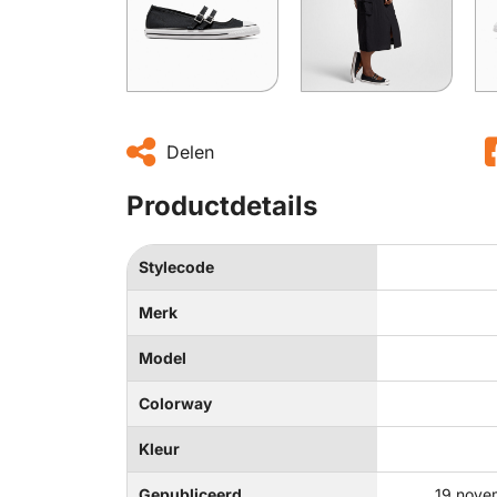
Delen
Productdetails
Stylecode
Merk
Model
Colorway
Kleur
Gepubliceerd
19 nove