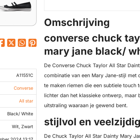
Omschrijving
converse chuck tayl
mary jane black/ wh
De Converse Chuck Taylor All Star Dainty
combinatie van een Mary Jane-stijl met 
A11551C
te maken riemen die een subtiele touch 
Converse
lichter dan het klassieke ontwerp, maar
All star
uitstraling waaraan je gewend bent.
Black/ White
stijlvol en veelzijdi
Wit, Zwart
De Chuck Taylor All Star Dainty Mary Ja
mber 2024 13:17