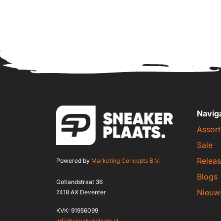
Navig
Assort
Sale
Releas
Powered by
Marketing Concepts B.V.
Blogs
Gotlandstraat 36
Nieuw
7418 AX Deventer
KVK: 91956099
info@sneakerplaats.nl