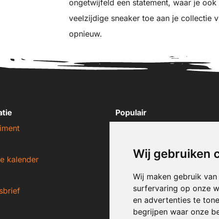
ongetwijfeld een statement, waar je ook
veelzijdige sneaker toe aan je collectie 
opnieuw.
atie
Populair
iment
Nike sneakers
Adidas sneakers
Wij gebruiken 
e kalender
New Balance sneakers
Puma sneakers
Wij maken gebruik van
surfervaring op onze w
sbrief
Converse sneakers
en advertenties te ton
begrijpen waar onze b