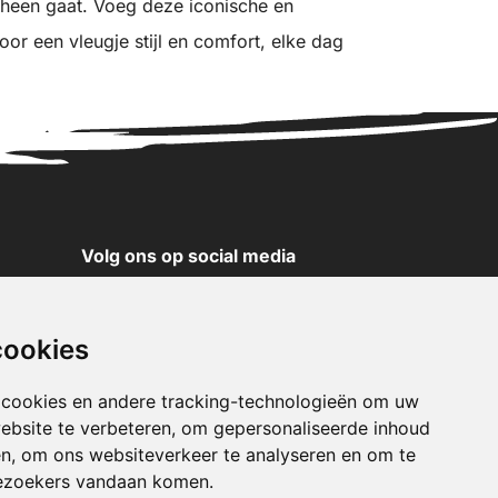
 heen gaat. Voeg deze iconische en
voor een vleugje stijl en comfort, elke dag
Volg ons op social media
YouTube
Instagram
cookies
Facebook
X
 cookies en andere tracking-technologieën om uw
ebsite te verbeteren, om gepersonaliseerde inhoud
Pinterest
en, om ons websiteverkeer te analyseren en om te
TikTok
ezoekers vandaan komen.