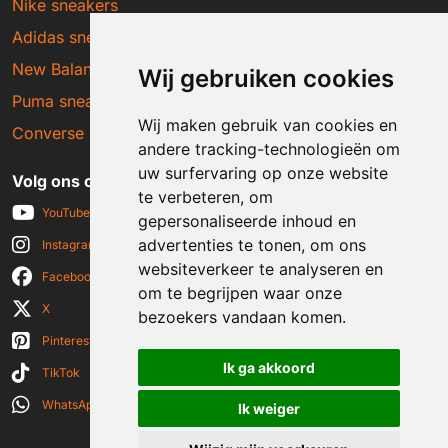
Nike sneakers
Adidas sneakers
New Balance sneakers
Wij gebruiken cookies
Puma sneakers
Wij maken gebruik van cookies en
Converse sneakers
andere tracking-technologieën om
uw surfervaring op onze website
Volg ons op social media
te verbeteren, om
YouTube
gepersonaliseerde inhoud en
advertenties te tonen, om ons
Instagram
websiteverkeer te analyseren en
Facebook
om te begrijpen waar onze
X
bezoekers vandaan komen.
Pinterest
Ik ga akkoord
TikTok
WhatsApp
Ik weiger