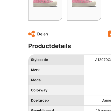
Delen
Productdetails
Stylecode
A12070CS
Merk
Model
Colorway
Doelgroep
Dames
Gepubliceerd
19 nove