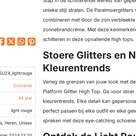
Stap in de schitterende wereld van gepe
unieke stijl stralen. De Parelmoerglitters
combineren met door de zon verbleekte
zonnebrandcrème. Met deze kenmerkende g
schitteren in deze opvallende high tops.
Stoere Glitters en 
Kleurentrends
U24_lightrouge
Verleg de grenzen van jouw look met de 
Converse
Platform Glitter High Top. Ga voor stoer
All star
kleurentrends. Elke detail kan geperso
light rouge
perfect passen bij elke outfit en elke gel
spreken met deze eye-catching schoene
, Heren, Unisex
mber 2024 13:20