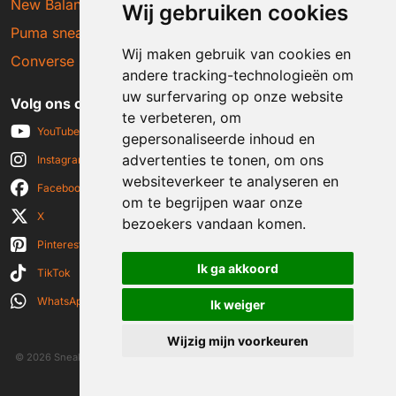
New Balance sneakers
Wij gebruiken cookies
Puma sneakers
Wij maken gebruik van cookies en
Converse sneakers
andere tracking-technologieën om
uw surfervaring op onze website
Volg ons op social media
te verbeteren, om
YouTube
gepersonaliseerde inhoud en
advertenties te tonen, om ons
Instagram
websiteverkeer te analyseren en
Facebook
om te begrijpen waar onze
X
bezoekers vandaan komen.
Pinterest
Ik ga akkoord
TikTok
WhatsApp
Ik weiger
Wijzig mijn voorkeuren
© 2026 Sneakerplaats.nl
|
Algemene voorwaarden
|
Disclaimer
|
Privacy verklaring