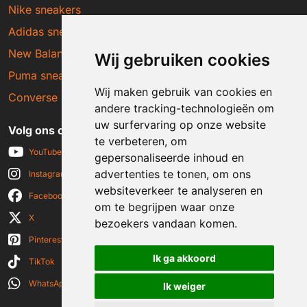
Nike sneakers
Adidas sneakers
New Balance sneakers
Wij gebruiken cookies
Puma sneakers
Wij maken gebruik van cookies en
Converse sneakers
andere tracking-technologieën om
uw surfervaring op onze website
Volg ons op social media
te verbeteren, om
YouTube
gepersonaliseerde inhoud en
advertenties te tonen, om ons
Instagram
websiteverkeer te analyseren en
Facebook
om te begrijpen waar onze
X
bezoekers vandaan komen.
Pinterest
Ik ga akkoord
TikTok
WhatsApp
Ik weiger