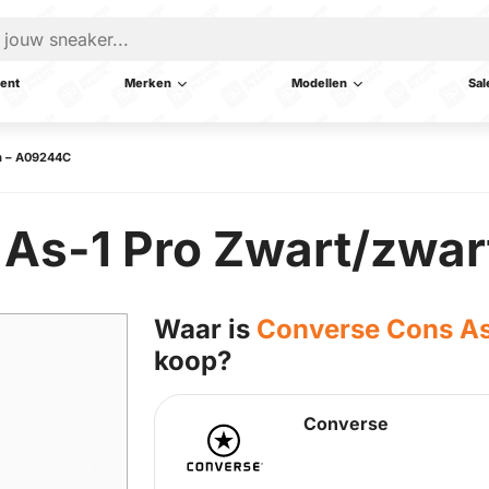
ent
Merken
Modellen
Sal
m – A09244C
 As-1 Pro Zwart/zwa
Waar is
Converse Cons As
koop?
Converse