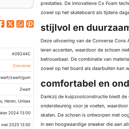
prestaties. De innovatieve Cx Foam tec
zowel op het skateboard als tijdens dage
stijlvol en duurzaa
Deze uitvoering van de Converse Cons A
leren accenten, waardoor de schoen niet 
A09244C
betrouwbaar. De combinatie van materiale
Converse
zowel op het board als daarbuiten kan 
zwart/zwart/gum
comfortabel en on
Zwart
Dankzij de kuipzoolconstructie biedt de
, Heren, Unisex
ondersteuning voor je voeten, waardoor 
mber 2024 13:00
skaten. De schoen is ontworpen met oog
in een hoogwaardige sneaker die aan all
1 mei 2025 13:50