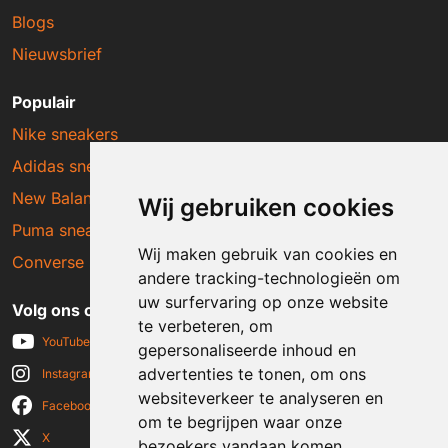
Blogs
Nieuwsbrief
Populair
Nike sneakers
Adidas sneakers
New Balance sneakers
Wij gebruiken cookies
Puma sneakers
Wij maken gebruik van cookies en
Converse sneakers
andere tracking-technologieën om
uw surfervaring op onze website
Volg ons op social media
te verbeteren, om
YouTube
gepersonaliseerde inhoud en
advertenties te tonen, om ons
Instagram
websiteverkeer te analyseren en
Facebook
om te begrijpen waar onze
X
bezoekers vandaan komen.