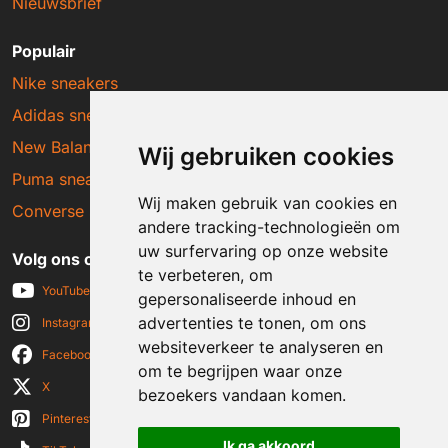
Nieuwsbrief
Populair
Nike sneakers
Adidas sneakers
New Balance sneakers
Wij gebruiken cookies
Puma sneakers
Wij maken gebruik van cookies en
Converse sneakers
andere tracking-technologieën om
uw surfervaring op onze website
Volg ons op social media
te verbeteren, om
YouTube
gepersonaliseerde inhoud en
advertenties te tonen, om ons
Instagram
websiteverkeer te analyseren en
Facebook
om te begrijpen waar onze
X
bezoekers vandaan komen.
Pinterest
Ik ga akkoord