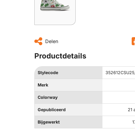
Delen
Productdetails
Stylecode
352612CSU25_
Merk
Colorway
Gepubliceerd
21 
Bijgewerkt
1