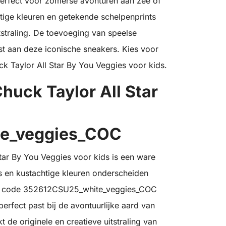
perfect voor zomerse avonturen aan zee of
tige kleuren en getekende schelpenprints
tstraling. De toevoeging van speelse
ist aan deze iconische sneakers. Kies voor
uck Taylor All Star By You Veggies voor kids.
uck Taylor All Star
e_veggies_COC
ar By You Veggies voor kids is een ware
s en kustachtige kleuren onderscheiden
yle code 352612CSU25_white_veggies_COC
erfect past bij de avontuurlijke aard van
de originele en creatieve uitstraling van