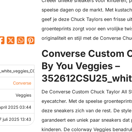
Creëer unieke sneakers voor kinderen, 
speelse dagen op de markt. Met kustach
geef je deze Chuck Taylors een frisse ui
groenteprints zorgt voor een vrolijke tw
originaliteit en stijl met de Converse Ch
Converse Custom Ch
By You Veggies –
white_veggies_COC
352612CSU25_whit
Converse
De Converse Custom Chuck Taylor All St
Veggies
eyecatcher. Met de speelse groenteprint
april 2025 03:44
deze sneakers zich van de rest. De st
7 juli 2025 13:43
garandeert een uniek paar sneakers dat p
kinderen. De colorway Veggies benadrukt 