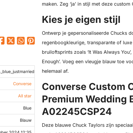
maken. Zeg ‘ja’ in stijl met deze custo
Kies je eigen stijl
Ontwerp je gepersonaliseerde Chucks door
regenboogkleurige, transparante of luxe
bruiloftsprints zoals ‘It Was Always You’,
Enough’. Voeg een vleugje blauw toe voo
helemaal af.
blue_justmarried
Converse Custom Ch
Converse
All star
Premium Wedding B
Blue
A02245CSP24
Blauw
Deze blauwe Chuck Taylors zijn speciaa
mber 2024 12:35