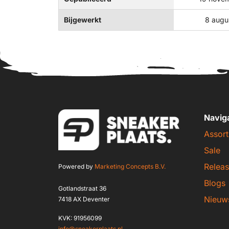
Bijgewerkt
8 augu
Navig
Assort
Sale
Releas
Powered by
Marketing Concepts B.V.
Blogs
Gotlandstraat 36
Nieuw
7418 AX Deventer
KVK: 91956099
info@sneakerplaats.nl