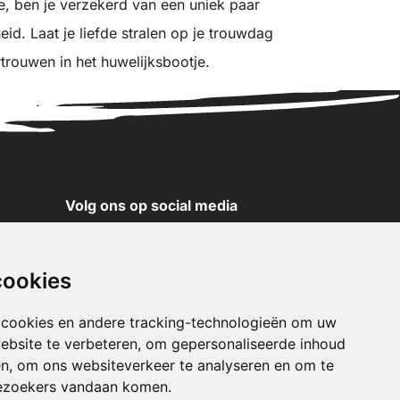
 ben je verzekerd van een uniek paar
d. Laat je liefde stralen op je trouwdag
rouwen in het huwelijksbootje.
Volg ons op social media
YouTube
Instagram
cookies
Facebook
X
 cookies en andere tracking-technologieën om uw
ebsite te verbeteren, om gepersonaliseerde inhoud
Pinterest
en, om ons websiteverkeer te analyseren en om te
TikTok
ezoekers vandaan komen.