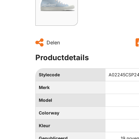
Delen
Productdetails
Stylecode
A02245CSP24_
Merk
Model
Colorway
Kleur
Gepubliceerd
19 nove