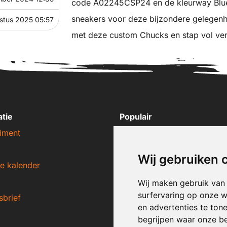
code A02245CSP24 en de kleurway Blue,
sneakers voor deze bijzondere gelegenhei
stus 2025 05:57
met deze custom Chucks en stap vol vert
atie
Populair
iment
Nike sneakers
Adidas sneakers
Wij gebruiken 
e kalender
New Balance sneakers
Puma sneakers
Wij maken gebruik van
surfervaring op onze w
sbrief
Converse sneakers
en advertenties te ton
begrijpen waar onze b