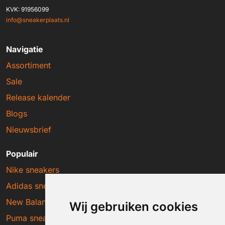
KVK: 91956099
info@sneakerplaats.nl
Navigatie
Assortiment
Sale
Release kalender
Blogs
Nieuwsbrief
Populair
Nike sneakers
Adidas sneakers
New Balance sneakers
Wij gebruiken cookies
Puma sneakers