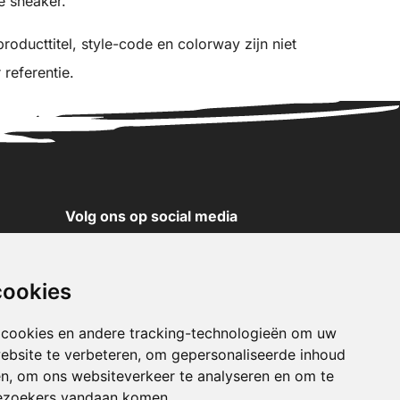
e sneaker.
oducttitel, style-code en colorway zijn niet
 referentie.
Volg ons op social media
YouTube
Instagram
cookies
Facebook
X
 cookies en andere tracking-technologieën om uw
ebsite te verbeteren, om gepersonaliseerde inhoud
Pinterest
en, om ons websiteverkeer te analyseren en om te
TikTok
ezoekers vandaan komen.