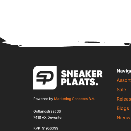
Navig
Assort
Sale
Releas
Powered by
Marketing Concepts B.V.
Blogs
Gotlandstraat 36
Nieuw
7418 AX Deventer
KVK: 91956099