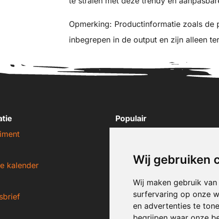
te stralen met deze trendy en aanpasbar
Opmerking: Productinformatie zoals de pr
inbegrepen in de output en zijn alleen ter
atie
Populair
iment
Nike sneakers
Adidas sneakers
Wij gebruiken 
e kalender
New Balance sneakers
Puma sneakers
Wij maken gebruik van
surfervaring op onze w
sbrief
Converse sneakers
en advertenties te ton
begrijpen waar onze b