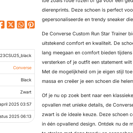
toe zoals rode rozen of ga voor een ged
dierenprints. Deze schoen is perfect voo
gepersonaliseerde en trendy sneaker die
De Converse Custom Run Star Trainer bie
uitstekend comfort en kwaliteit. De sch
lang meegaan en comfort bieden tijdens h
23CSU25_black
versterken of je outfit een statement wi
Converse
Met de mogelijkheid om je eigen stijl to
Black
massa en creëer je een schoen die helema
Zwart
Of je nu op zoek bent naar een klassieke
april 2025 03:57
opvallen met unieke details, de Convers
zwart is de ideale keuze. Deze schoen co
stus 2025 06:13
in één opvallend design. Ontdek nu de mo