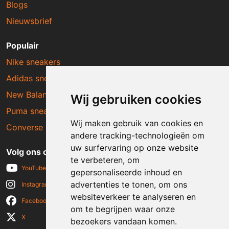
Blogs
Nieuwsbrief
Populair
Nike sneakers
Adidas sneakers
New Balance sneakers
Wij gebruiken cookies
Puma sneakers
Wij maken gebruik van cookies en
Converse sneakers
andere tracking-technologieën om
uw surfervaring op onze website
Volg ons op social media
te verbeteren, om
YouTube
gepersonaliseerde inhoud en
advertenties te tonen, om ons
Instagram
websiteverkeer te analyseren en
Facebook
om te begrijpen waar onze
X
bezoekers vandaan komen.