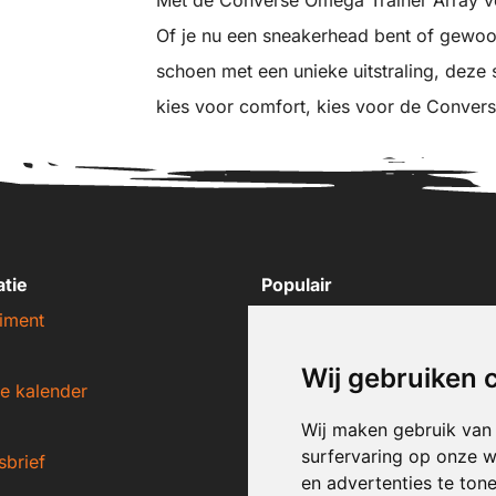
Of je nu een sneakerhead bent of gewo
schoen met een unieke uitstraling, deze s
kies voor comfort, kies voor de Conver
atie
Populair
iment
Nike sneakers
Adidas sneakers
Wij gebruiken 
e kalender
New Balance sneakers
Puma sneakers
Wij maken gebruik van
surfervaring op onze w
sbrief
Converse sneakers
en advertenties te ton