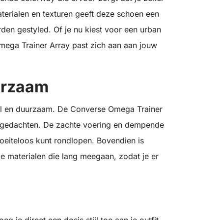
terialen en texturen geeft deze schoen een
rden gestyled. Of je nu kiest voor een urban
mega Trainer Array past zich aan aan jouw
urzaam
abel en duurzaam. De Converse Omega Trainer
n gedachten. De zachte voering en dempende
oeiteloos kunt rondlopen. Bovendien is
materialen die lang meegaan, zodat je er
je direct een dosis stijl toe aan je outfit.