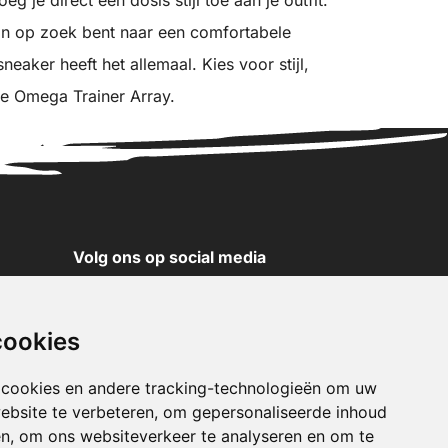
on op zoek bent naar een comfortabele
neaker heeft het allemaal. Kies voor stijl,
se Omega Trainer Array.
Volg ons op social media
YouTube
Instagram
cookies
Facebook
X
 cookies en andere tracking-technologieën om uw
ebsite te verbeteren, om gepersonaliseerde inhoud
Pinterest
en, om ons websiteverkeer te analyseren en om te