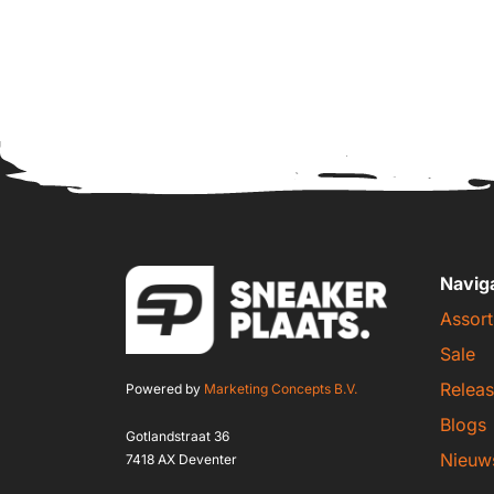
Navig
Assort
Sale
Releas
Powered by
Marketing Concepts B.V.
Blogs
Gotlandstraat 36
Nieuw
7418 AX Deventer