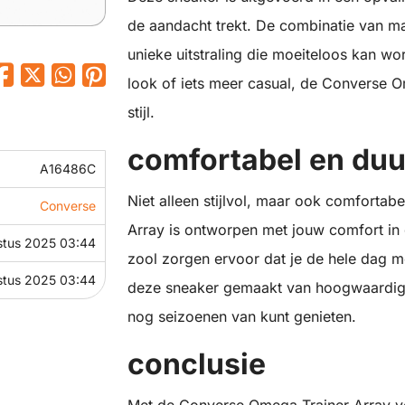
de aandacht trekt. De combinatie van ma
unieke uitstraling die moeiteloos kan wo
look of iets meer casual, de Converse O
stijl.
comfortabel en du
A16486C
Niet alleen stijlvol, maar ook comfort
Converse
Array is ontworpen met jouw comfort i
stus 2025 03:44
zool zorgen ervoor dat je de hele dag m
stus 2025 03:44
deze sneaker gemaakt van hoogwaardige 
nog seizoenen van kunt genieten.
conclusie
Met de Converse Omega Trainer Array voeg 