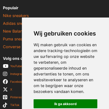
Populair
Nike sneakers
Adidas sneakers
New Balance sneakers
Wij gebruiken cookies
Puma sneakers
Wij maken gebruik van cookies en
Converse sneakers
andere tracking-technologieën om
uw surfervaring op onze website
Volg ons op social media
te verbeteren, om
YouTube
gepersonaliseerde inhoud en
advertenties te tonen, om ons
Instagram
websiteverkeer te analyseren en
Facebook
om te begrijpen waar onze
X
bezoekers vandaan komen.
Pinterest
Ik ga akkoord
TikTok